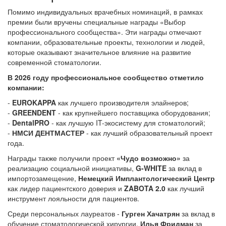
Помимо индивидуальных врачебных номинаций, в рамках
премии были вручены специальные награды «Выбор
профессионального сообщества». Эти награды отмечают
компании, образовательные проекты, технологии и людей,
которые оказывают значительное влияние на развитие
современной стоматологии.
В 2026 году профессиональное сообщество отметило
компании:
-
EUROKAPPA
как лучшего производителя элайнеров;
-
GREENDENT
- как крупнейшего поставщика оборудования;
-
DentalPRO
- как лучшую IT-экосистему для стоматологий;
-
НМСИ ДЕНТМАСТЕР
- как лучший образовательный проект
года.
Награды также получили проект
«Чудо возможно»
за
реализацию социальной инициативы,
G-WHITE
за вклад в
импортозамещение,
Немецкий Имплантологический Центр
как лидер пациентского доверия и
ZABOTA 2.0
как лучший
инструмент лояльности для пациентов.
Среди персональных лауреатов -
Гурген Хачатрян
за вклад в
обучение стоматологической хирургии,
Илья Фридман
за