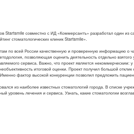
тов Startsmile совместно с ИД «Коммерсантъ» разработал один из 
инг стоматологических клиник Startsmile».
там по всей России качественную и проверенную информацию о час
тодология, позволяющая оценить деятельность отдельно взятого 
авляемого сервиса. Важно, что проект является некоммерческим: у
необъективность итоговой оценки. Проект получил большой отклик с
. Именно фактор высокой конкуренции позволил предложить пацие
вался из наиболее известных стоматологий города. В списке учре
й уровень лечения и сервиса. Узнать, какие стоматологии возглав