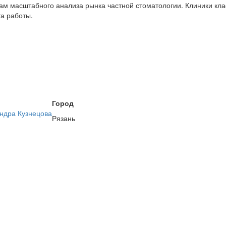
ам масштабного анализа рынка частной стоматологии. Клиники кл
та работы.
Город
ндра Кузнецова
Рязань